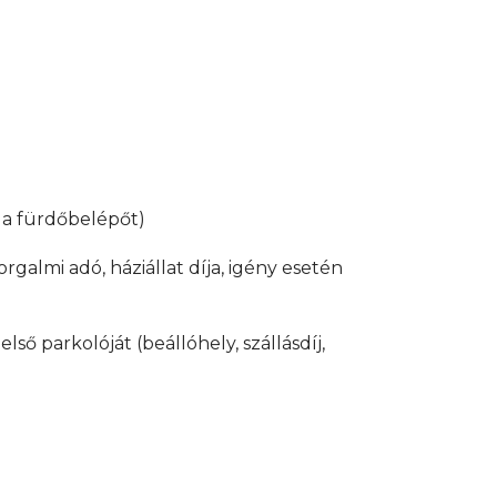
za a fürdőbelépőt)
rgalmi adó, háziállat díja, igény esetén
ő parkolóját (beállóhely, szállásdíj,