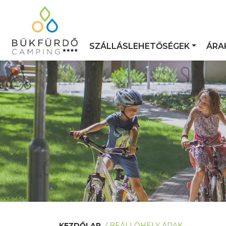
SZÁLLÁSLEHETŐSÉGEK
ÁRA
KEZDŐLAP
/
BEÁLLÓHELY ÁRAK