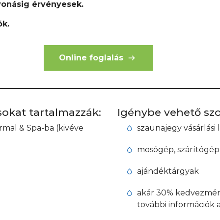
vonásig érvényesek.
k.
Online foglalás
sokat tartalmazzák:
Igénybe vehető szo
rmal & Spa-ba (kivéve
szaunajegy vásárlási
mosógép, szárítógép
ajándéktárgyak
akár 30% kedvezmény
további információk 