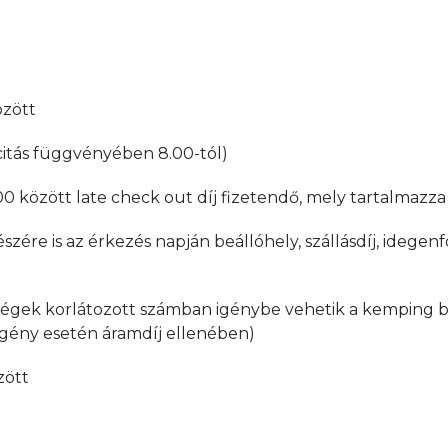
között
acitás függvényében 8.00-tól)
0.00 között late check out díj fizetendő, mely tartalmaz
ére is az érkezés napján beállóhely, szállásdíj, idegenfo
égek korlátozott számban igénybe vehetik a kemping bels
, igény esetén áramdíj ellenében)
zött