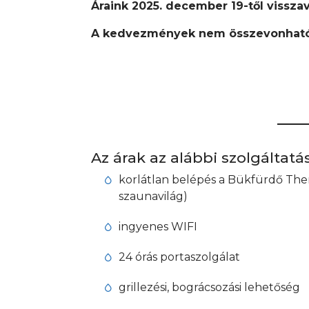
Áraink 2025. december 19-től vissza
A kedvezmények nem összevonható
Az árak az alábbi szolgáltatá
korlátlan belépés a Bükfürdő The
szaunavilág)
ingyenes WIFI
24 órás portaszolgálat
grillezési, bográcsozási lehetőség