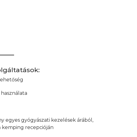
lgáltatások:
 lehetőség
 használata
 egyes gyógyászati kezelések árából,
a kemping recepcióján