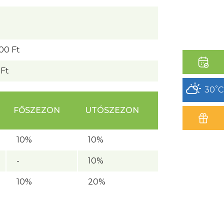
00 Ft
 Ft
°
30
C
FŐSZEZON
UTÓSZEZON
10%
10%
-
10%
10%
20%