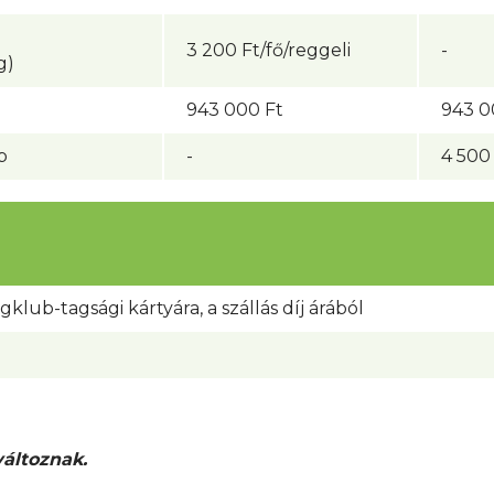
3 200 Ft/fő/reggeli
-
g)
943 000 Ft
943 0
p
-
4 500
lub-tagsági kártyára, a szállás díj árából
változnak.