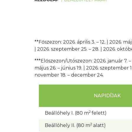
**Főszezon: 2026. április 3. – 12. | 2026. má
| 2026. szeptember 25. – 28. | 2026. októb
***Előszezon/Utószezon: 2026. január 7. – ápri
május 26. – június 19. | 2026. szeptember 
november 18. – december 24.
NAPIDÍJAK
2
Beállóhely I. (80 m
felett)
2
Beállóhely II. (80 m
alatt)